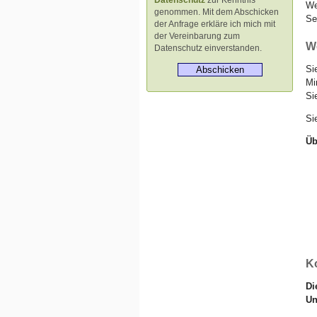
Datenschutz
zur Kenntnis
We
genommen. Mit dem Abschicken
Se
der Anfrage erkläre ich mich mit
der Vereinbarung zum
W
Datenschutz einverstanden.
Si
Mi
Si
Si
Üb
K
Di
Un