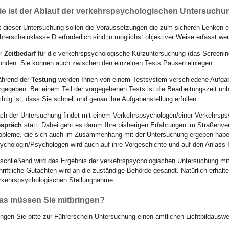
ie ist der Ablauf der verkehrspsychologischen Untersuchu
t dieser Untersuchung sollen die Voraussetzungen die zum sicheren Lenken e
hrerscheinklasse D erforderlich sind in möglichst objektiver Weise erfasst we
r
Zeitbedarf
für die verkehrspsychologische Kurzuntersuchung (das Screening
unden. Sie können auch zwischen den einzelnen Tests Pausen einlegen.
hrend der
Testung
werden Ihnen von einem Testsystem verschiedene Aufga
rgegeben. Bei einem Teil der vorgegebenen Tests ist die Bearbeitungszeit un
chtig ist, dass Sie schnell und genau ihre Aufgabenstellung erfüllen.
ch der Untersuchung findet mit einem Verkehrspsychologen/einer Verkehrsps
spräch
statt. Dabei geht es darum Ihre bisherigen Erfahrungen im Straßenve
obleme, die sich auch im Zusammenhang mit der Untersuchung ergeben habe
ychologin/Psychologen wird auch auf ihre Vorgeschichte und auf den Anlass 
schließend wird das Ergebnis der verkehrspsychologischen Untersuchung mit
hriftliche Gutachten wird an die zuständige Behörde gesandt. Natürlich erhalt
rkehrspsychologischen Stellungnahme.
as müssen Sie mitbringen?
ingen Sie bitte zur Führerschein Untersuchung einen amtlichen Lichtbildausw