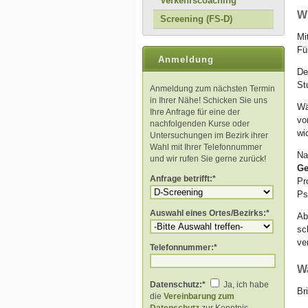
Verkehrscoaching
W
Screening (FS-D)
Mi
Fü
Anmeldung
De
St
Anmeldung zum nächsten Termin
in Ihrer Nähe! Schicken Sie uns
Wä
Ihre Anfrage für eine der
vo
nachfolgenden Kurse oder
wi
Untersuchungen im Bezirk ihrer
Wahl mit Ihrer Telefonnummer
Na
und wir rufen Sie gerne zurück!
Ge
Anfrage betrifft:*
Pr
Ps
Auswahl eines Ortes/Bezirks:*
Ab
sc
ve
Telefonnummer:*
W
Datenschutz:*
Ja, ich habe
Br
die
Vereinbarung zum