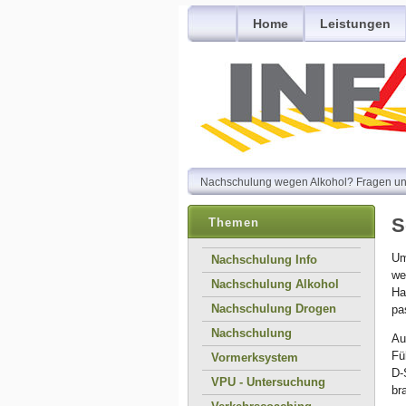
Home
Leistungen
Nachschulung wegen Alkohol? Fragen und 
S
Themen
Um
Nachschulung Info
we
Nachschulung Alkohol
Ha
Nachschulung Drogen
pa
Nachschulung
Au
Fü
Vormerksystem
D-
VPU - Untersuchung
br