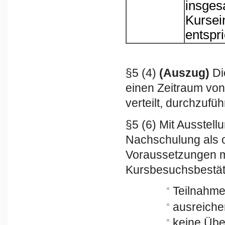
insges
Kursei
entspri
§5 (4)
(Auszug)
Di
einen Zeitraum vo
verteilt, durchzufüh
§5 (6) Mit Ausstell
Nachschulung als 
Voraussetzungen mü
Kursbesuchsbestätig
Teilnahme
ausreiche
keine Übe