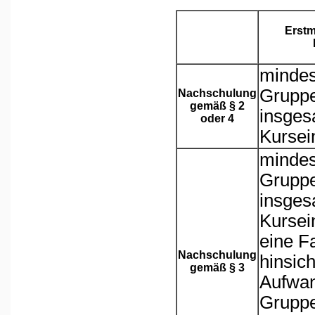
Erstm
mindes
Gruppe
Nachschulung
gemäß § 2
insges
oder 4
Kursei
mindes
Gruppe
insges
Kursei
eine F
Nachschulung
hinsich
gemäß § 3
Aufwan
Gruppe