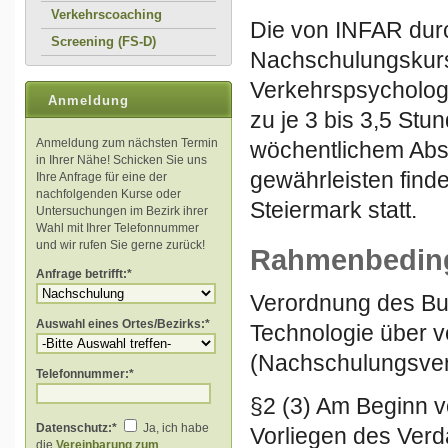
Verkehrscoaching
Die von INFAR durc
Screening (FS-D)
Nachschulungskurs
VerkehrspsychologI
Anmeldung
zu je 3 bis 3,5 Stu
Anmeldung zum nächsten Termin
wöchentlichem Abst
in Ihrer Nähe! Schicken Sie uns
gewährleisten find
Ihre Anfrage für eine der
nachfolgenden Kurse oder
Steiermark statt.
Untersuchungen im Bezirk ihrer
Wahl mit Ihrer Telefonnummer
und wir rufen Sie gerne zurück!
Rahmenbeding
Anfrage betrifft:*
Verordnung des Bun
Auswahl eines Ortes/Bezirks:*
Technologie über 
(Nachschulungsve
Telefonnummer:*
§2 (3) Am Beginn v
Datenschutz:*
Ja, ich habe
Vorliegen des Verda
die
Vereinbarung zum