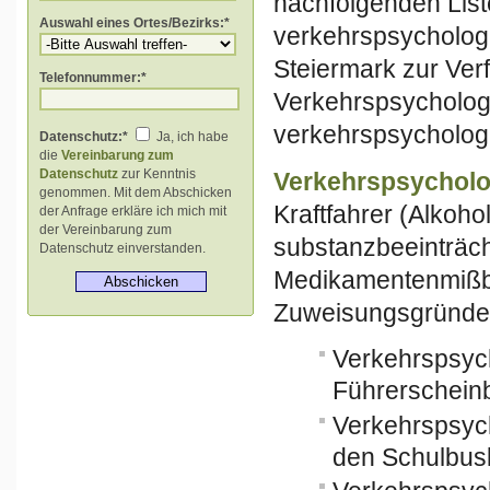
nachfolgenden List
Auswahl eines Ortes/Bezirks:*
verkehrspsycholog
Steiermark zur Ve
Telefonnummer:*
Verkehrspsycholog
verkehrspsycholog
Datenschutz:*
Ja, ich habe
die
Vereinbarung zum
Datenschutz
zur Kenntnis
Verkehrspsychol
genommen. Mit dem Abschicken
Kraftfahrer (Alkoho
der Anfrage erkläre ich mich mit
der Vereinbarung zum
substanzbeeinträcht
Datenschutz einverstanden.
Medikamentenmißbr
Zuweisungsgründen
Verkehrspsyc
Führerscheinb
Verkehrspsyc
den Schulbus