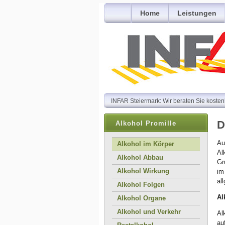
Home
Leistungen
INFAR Steiermark: Wir beraten Sie kosten
D
Alkohol Promille
Au
Alkohol im Körper
Al
Alkohol Abbau
Gr
Alkohol Wirkung
im
al
Alkohol Folgen
Al
Alkohol Organe
Alkohol und Verkehr
Al
au