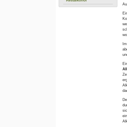
Restalkohol
Au
Ei
Ko
we
sc
wo
Im
ab
un
Ei
Al
Ze
er
Al
da
De
du
si
ei
Al