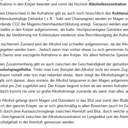
fnahme in den Körper beendet und somit die höchste
Alkoholkonzentration
nen Unterschied in der Aufnahme gibt es auch noch hinsichtlich des
Kohlensä
hlensäurehaltige Getränke ( z.B.: Sekt und Champagner) werden im Magen sc
rdende CO2 die Magenschleimhautdurchblutung anregt. Genauso werden war
hneller in den Körper aufgenommen, als kalte. Hochprozentigere Getränke w
bei die Verdünnung mit Kohlensäure wiederum eine Beschleunigung der Auf
 nüchternen Zustand wird der Alkohol viel schneller aufgenommen, da der Al
gegeben werden kann.. Jedoch wenn man vorher etwas zu sich genommen hat 
d Darms eine verzögerte Aufnahme in den Körper. Vor allem fettreiche Speis
nen Zusammenhang gibt es auch zwischen der Geschwindigkeit der getrunke
koholspiegelhöhe
. Trinkt man zum Beispiel den Alkohol nicht ein einem Zug
itraum verteilt oder isst man nebenbei etwas, dann steigt der Alkoholspiege
gibt sich daraus, dass erstens der Alkohol langsamer in den Magen aufgeno
kohol pro Zeit zugeführt wird. Der Körper beginnt schon ab der ersten Aufna
durch kommt nie eine so große Alkoholmenge zustande als wenn man alles auf
r Alkohol gelangt durch Magen und Dünndarm in das Blut und somit den Blutk
rch den ganzen Körper, wo er sich gleichmäßig in allen Bereichen (auch im Gehi
ch durch jene Austauschvorgänge zwischen Atemluft und Blut, durch welche au
n Gleichgewicht zwischen der Alkoholonzentration im Lungenblut und der Atem
koholgehalt in der Atemluft gemessen werden.