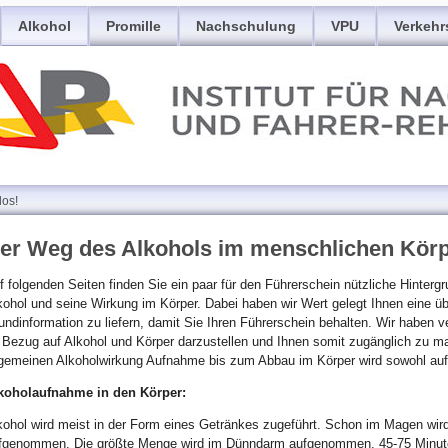
Alkohol
Promille
Nachschulung
VPU
Verkehr
los!
er Weg des Alkohols im menschlichen Kör
f folgenden Seiten finden Sie ein paar für den Führerschein nützliche Hinter
kohol und seine Wirkung im Körper. Dabei haben wir Wert gelegt Ihnen eine ü
undinformation zu liefern, damit Sie Ihren Führerschein behalten. Wir haben 
 Bezug auf Alkohol und Körper darzustellen und Ihnen somit zugänglich zu 
lgemeinen Alkoholwirkung Aufnahme bis zum Abbau im Körper wird sowohl auf 
koholaufnahme in den Körper:
kohol wird meist in der Form eines Getränkes zugeführt. Schon im Magen wird 
fgenommen. Die größte Menge wird im Dünndarm aufgenommen. 45-75 Minuten 