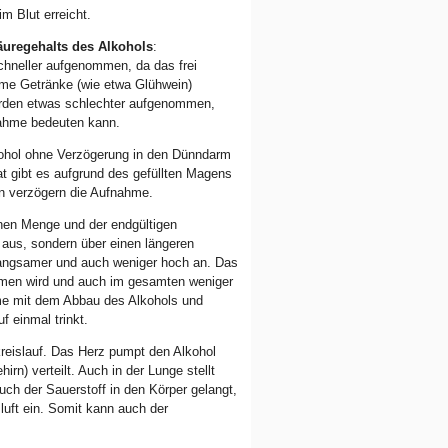
im Blut erreicht.
uregehalts des Alkohols
:
hneller aufgenommen, da das frei
me Getränke (wie etwa Glühwein)
erden etwas schlechter aufgenommen,
nahme bedeuten kann.
kohol ohne Verzögerung in den Dünndarm
gibt es aufgrund des gefüllten Magens
en verzögern die Aufnahme.
nen Menge und der endgültigen
 aus, sondern über einen längeren
l langsamer und auch weniger hoch an. Das
mmen wird und auch im gesamten weniger
hme mit dem Abbau des Alkohols und
 einmal trinkt.
reislauf. Das Herz pumpt den Alkohol
rn) verteilt. Auch in der Lunge stellt
ch der Sauerstoff in den Körper gelangt,
luft ein. Somit kann auch der