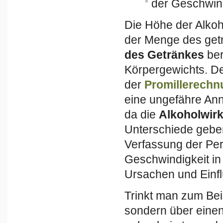
der Geschwin
Die Höhe der Alkoho
der Menge des getr
des Getränkes
ber
Körpergewichts. De
der
Promillerechn
eine ungefähre Ann
da die
Alkoholwir
Unterschiede geben
Verfassung der Pe
Geschwindigkeit in 
Ursachen und Einfl
Trinkt man zum Bei
sondern über einen 