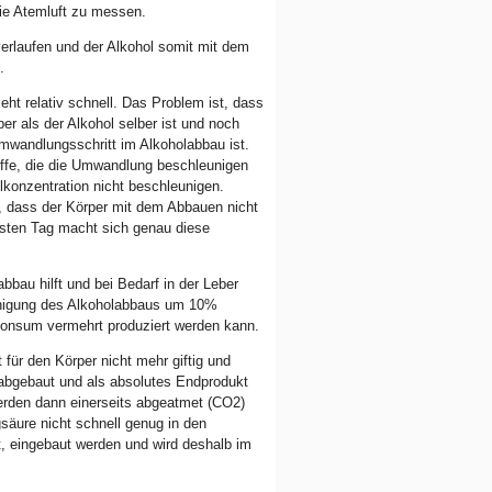
die Atemluft zu messen.
verlaufen und der Alkohol somit mit dem
.
ht relativ schnell. Das Problem ist, dass
er als der Alkohol selber ist und noch
wandlungsschritt im Alkoholabbau ist.
offe, die die Umwandlung beschleunigen
lkonzentration nicht beschleunigen.
, dass der Körper mit dem Abbauen nicht
hsten Tag macht sich genau diese
bau hilft und bei Bedarf in der Leber
eunigung des Alkoholabbaus um 10%
onsum vermehrt produziert werden kann.
für den Körper nicht mehr giftig und
 abgebaut und als absolutes Endprodukt
erden dann einerseits abgeatmet (CO2)
säure nicht schnell genug in den
, eingebaut werden und wird deshalb im