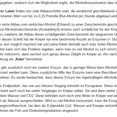
gegeben, wodurch sich die Möglichkeit ergibt, die Alkoholkonzentration über 
 der
Leber
finden nun zwei Abbauschritte statt, die annähernd gleichbleibend 
nstanten Wert von bis zu 0,15 Promille Blut-Alkohol pro Stunde abgebaut wird
r erste Abbau vom wirklichen Alkohol (Ethanol) zu einer Zwischenstufe geschie
ese Alkoholzwischenstufe (Acetaldehyd) erstens noch schädlicher für den Körp
zu zweitens der Abbau dieser schädigenden Zwischenstufe der langsamste Um
r diesen Schritt hat der Körper nur eine bestimmte Anzahl an Enzymen (= St
w. erst möglich machen) hat und seine Arbeit deshalb auch trotz hoher Alkoho
her kann sich das Problem ergeben, wenn man so viel Alkohol zu sich nimmt
hr mitkommt, dann reichert sich genau dieses Zellgift im Körper an. Am näc
rkung als „
Kater
“ bemerkbar.
 gibt zusätzlich noch ein zweites Enzym, das in geringer Weise beim Alkoholab
tiviert werden kann. Diese zusätzliche Hilfe des Enzyms kann eine Beschl
wirken. Es wurde beobachtet, dass dieses Enzym bei regelmäßigem Alkoholk
s Endprodukt, das nun aus diesem Vorgang entsteht ist Essigsäure. Diese ist 
tsteht auch noch bei vielen Vorgängen im Körper selber. Sie wird dann weiter
eiben Wasser und CO2. Diese befinden sich noch eine Weile im Körper und w
d als Wasser ausgeschieden. Wird zu viel Alkohol konsumiert, kann die Essig
ergiestoffwechsel, bei dem als Endprodukt Co2, Wasser und Energie entsteht
hmen der Fett und Cholesterinproduktion eingesetzt.