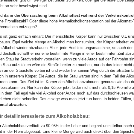
tereinander gibt um weniger betrunken zu wirken, oder gar die feste Überzeu
cht so sehr beschwipst sind.
d dann die Überraschung beim Alkoholtest während der Verkehrskontrol
he Promillezahl? Oder diese hohe Atemalkoholkonzentration bei der Alkomat-
hrerschein entzogen?
s ist ganz einfach erklärt: Der menschliche Körper kann nur zwischen
0,1 un
bauen. Egal welche Menge an Alkohol man konsumiert, der Körper arbeitet v
n Alkohol wieder abzubauen. Aber: jede Hochleistungsmaschine, so auch der
d deshalb schafft er nur eine bestimmte Menge in einer bestimmten Zeit abz
nen Stau im Stadtverkehr vorstellen: wenn zu viele Autos auf der Fahrbahn sin
n Stau aufzulösen wäre die Straße breiter zu machen, nur da das leider nicht
n an der Staustelle vorbei ist und wieder frei seinen Weg durch die Straßen 
ch in unserem Körper. Die Autos, die im Stau warten sind in dem Fall der Alk
rden kann. Das Ziel ist im Körper den Alkohol abzubauen, genauso wie das d
rbeizukommen. Nur kann der Körper jetzt leider nicht mehr als 0,15 Promille 
 in dem Fall egal wie viel Alkohol oder Autos noch auf das durchschleusen war
d eben nicht schneller. Das einzige was man jetzt tun kann, in beiden Fällen, 
nmal abwarten.
r detailinteressierte zum Alkoholabbau:
r Alkoholabbau verläuft zu 90-95% in der Leber und beginnt unmittelbar nach de
rd in der Niere abgebaut. Eine kleine Menge wird auch direkt über den Speiche