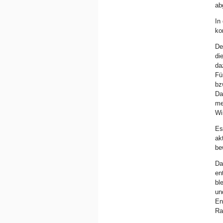
ab
In
ko
De
di
da
Fü
bz
Da
me
Wi
Es
ak
be
Da
en
bl
un
En
Ra