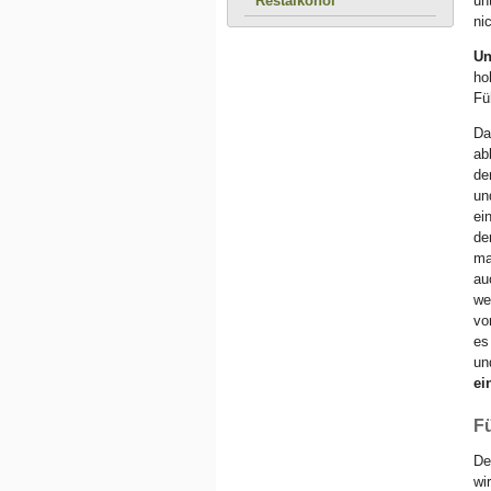
Restalkohol
un
ni
Un
ho
Fü
Da
ab
de
un
ei
de
ma
au
we
vo
es
un
ei
Fü
De
wi