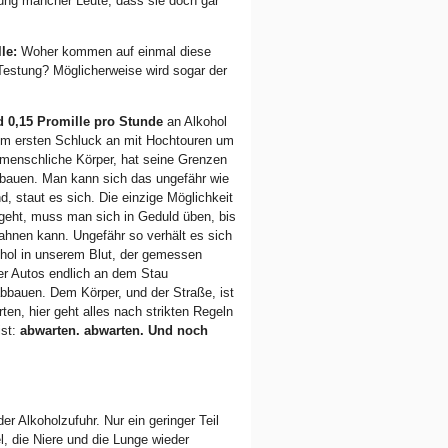
gung mancher Leute, dass sie doch gar
le:
Woher kommen auf einmal diese
Testung? Möglicherweise wird sogar der
d 0,15 Promille pro Stunde
an Alkohol
om ersten Schluck an mit Hochtouren um
 menschliche Körper, hat seine Grenzen
ubauen. Man kann sich das ungefähr wie
d, staut es sich. Die einzige Möglichkeit
 geht, muss man sich in Geduld üben, bis
bahnen kann. Ungefähr so verhält es sich
ohol in unserem Blut, der gemessen
er Autos endlich an dem Stau
abbauen. Dem Körper, und der Straße, ist
ten, hier geht alles nach strikten Regeln
ist:
abwarten. abwarten. Und noch
r Alkoholzufuhr. Nur ein geringer Teil
l, die Niere und die Lunge wieder