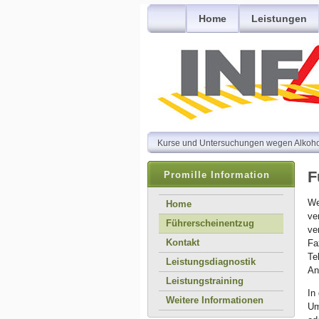
Home
Leistungen
Kurse und Untersuchungen wegen Alkohol s
F
Promille Information
We
Home
ve
Führerscheinentzug
ve
Kontakt
Fa
Te
Leistungsdiagnostik
An
Leistungstraining
In
Weitere Informationen
Um