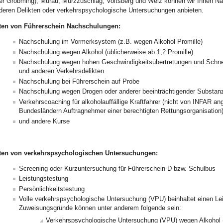
er Gröbming), Murau, Mürzzuschlag, Voitsberg und Weiz können wir Ihnen N
deren Delikten oder verkehrspsychologische Untersuchungen anbieten.
ten von Führerschein Nachschulungen:
Nachschulung im Vormerksystem (z.B. wegen Alkohol Promille)
Nachschulung wegen Alkohol (üblicherweise ab 1,2 Promille)
Nachschulung wegen hohen Geschwindigkeitsübertretungen und Schnell
und anderen Verkehrsdelikten
Nachschulung bei Führerschein auf Probe
Nachschulung wegen Drogen oder anderer beeinträchtigender Substan
Verkehrscoaching für alkoholauffällige Kraftfahrer (nicht von INFAR a
Bundesländern Auftragnehmer einer berechtigten Rettungsorganisation
und andere Kurse
ten von verkehrspsychologischen Untersuchungen:
Screening oder Kurzuntersuchung für Führerschein D bzw. Schulbus
Leistungstestung
Persönlichkeitstestung
Volle verkehrspsychologische Untersuchung (VPU) beinhaltet einen Leis
Zuweisungsgründe können unter anderem folgende sein:
Verkehrspsychologische Untersuchung (VPU) wegen Alkohol (ü