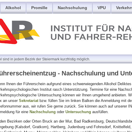
Alkohol
Promille
Nachschulung
VPU
Verkehr
ind in jedem Bezirk der Steiermark kurzfristig möglich.
ührerscheinentzug - Nachschulung und Un
nn Ihnen der Führerschein aufgrund eines schwerwiegenden Alkohol Deliktes 
rkehrspsychologischen Institut rasch Unterstützung. Termine für eine Nachsc
rkehrspsychologische Untersuchung können wir Ihnen umgehend anbieten. Wen
x an unser
Sekretariat
bzw. füllen Sie im linken Balken die Anmeldung mit d
lefonnummer aus, wir rufen Sie gerne zurück. Sie können auch auf unserer I
meldung für eine
Nachschulung
oder
Untersuchung
ausfüllen.
 den Bezirken oder Orten Bruck an der Mur, Bad Radkersburg, Deutschlandsbe
gebung (Kalsdorf, Gratkorn), Hartberg, Judenburg und Fohnsdorf, Knittelfeld,