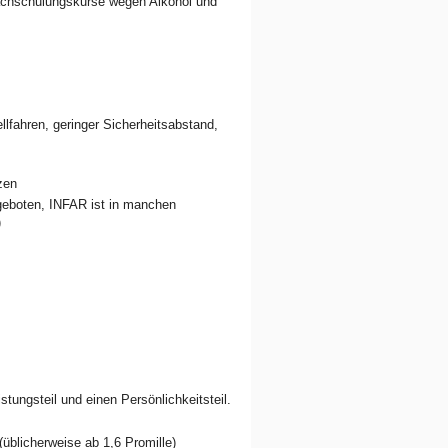
achschulungskurse wegen Alkohol und
fahren, geringer Sicherheitsabstand,
zen
ngeboten, INFAR ist in manchen
)
tungsteil und einen Persönlichkeitsteil.
blicherweise ab 1,6 Promille)