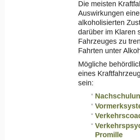
Die meisten Kraftf
Auswirkungen eine
alkoholisierten Zu
darüber im Klaren 
Fahrzeuges zu tren
Fahrten unter Alkoh
Mögliche behördli
eines Kraftfahrzeu
sein:
Nachschulun
Vormerksyst
Verkehrscoac
Verkehrspsy
Promille