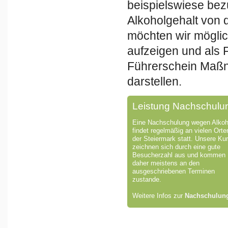
beispielswiese bez
Alkoholgehalt von 
möchten wir möglic
aufzeigen und als 
Führerschein Maßn
darstellen.
Leistung Nachschulu
Eine Nachschulung wegen Alkoh
findet regelmäßig an vielen Orte
der Steiermark statt. Unsere Ku
zeichnen sich durch eine gute
Besucherzahl aus und kommen
daher meistens an den
ausgeschriebenen Terminen
zustande.
Weitere Infos zur
Nachschulun